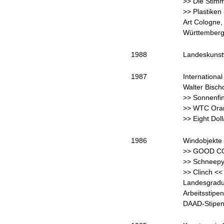
>> Die Stim
>> Plastiken
Art Cologne,
Württembergi
1988
Landeskunst
1987
International
Walter Bisch
>> Sonnenfin
>> WTC Orang
>> Eight Dol
1986
Windobjekte 
>> GOOD CON
>> Schneepy
>> Clinch << 
Landesgradu
Arbeitsstipe
DAAD-Stipe