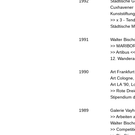
1992
Städtische G
Cuxhavener 
Kunststiftu
>> x 3 - Ten
Städtische M
1991
Walter Bischo
>> MARIBOR <
>> Artibus <<
12. Wanderau
1990
Art Frankfurt
Art Cologne,
Art LA ’90, 
>> Rote Drei
Stipendium d
1989
Galerie Vayh
>> Arbeiten a
Walter Bischo
>> Competit