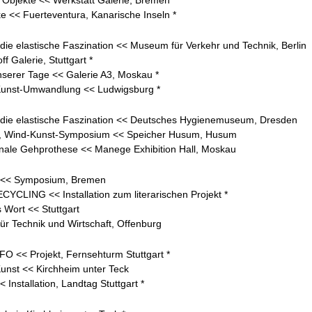
 Objekte << Werkstatt Galerie, Bremen
 << Fuerteventura, Kanarische Inseln *
ie elastische Faszination << Museum für Verkehr und Technik, Berlin
ff Galerie, Stuttgart *
serer Tage << Galerie A3, Moskau *
-Kunst-Umwandlung << Ludwigsburg *
die elastische Faszination << Deutsches Hygienemuseum, Dresden
, Wind-Kunst-Symposium << Speicher Husum, Husum
onale Gehprothese << Manege Exhibition Hall, Moskau
 << Symposium, Bremen
CLING << Installation zum literarischen Projekt *
s Wort << Stuttgart
ür Technik und Wirtschaft, Offenburg
O << Projekt, Fernsehturm Stuttgart *
Kunst << Kirchheim unter Teck
 Installation, Landtag Stuttgart *