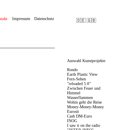
takt
Impressum
Datenschutz
🇩🇪
🇬🇧
Navigation
Auswahl Kunstprojekte
überspringen
Rondo
Earth Plastic View
Fern-Sehen
”reloaded 5.0”
Zwischen Feuer und
Himmel
Wasserflammen
Wohin geht die Reise
Money-Money-Money
Eurosit
Cash DM-Euro
INOG
I saw it on the radio