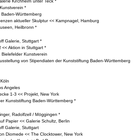
alerie Kirchheim unter Teck *
Kunstverein *
ng Baden-Württemberg
denzen aktueller Skulptur << Kampnagel, Hamburg
useen, Heilbronn *
ff Galerie, Stuttgart *
< Aktion in Stuttgart *
 Bielefelder Kunstverein
sstellung von Stipendiaten der Kunststiftung Baden-Württemberg
 Köln
Los Angeles
ecke 1-3 << Projekt, New York
er Kunststiftung Baden-Württemberg *
inger, Radolfzell / Möggingen *
uf Papier << Galerie Schultz, Berlin
ff Galerie, Stuttgart
ion Diomede << The Clocktower, New York