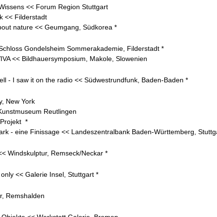
Wissens << Forum Region Stuttgart
k << Filderstadt
about nature << Geumgang, Südkorea *
 Schloss Gondelsheim Sommerakademie, Filderstadt *
VA << Bildhauersymposium, Makole, Slowenien
ell - I saw it on the radio << Südwestrundfunk, Baden-Baden *
y, New York
 Kunstmuseum Reutlingen
Projekt *
ark - eine Finissage << Landeszentralbank Baden-Württemberg, Stuttga
<< Windskulptur, Remseck/Neckar *
nly << Galerie Insel, Stuttgart *
er, Remshalden