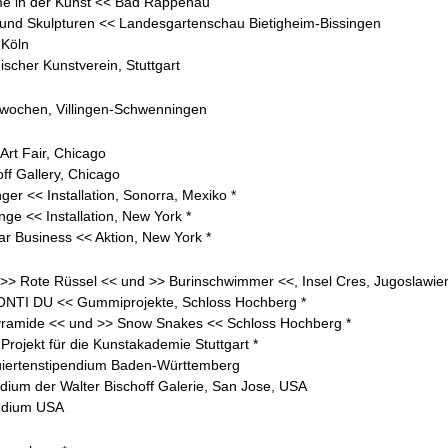
me in der Kunst << Bad Rappenau
 und Skulpturen << Landesgartenschau Bietigheim-Bissingen
 Köln
scher Kunstverein, Stuttgart
wochen, Villingen-Schwenningen
 Art Fair, Chicago
off Gallery, Chicago
ger << Installation, Sonorra, Mexiko *
e << Installation, New York *
lar Business << Aktion, New York *
>> Rote Rüssel << und >> Burinschwimmer <<, Insel Cres, Jugoslawien
TI DU << Gummiprojekte, Schloss Hochberg *
ramide << und >> Snow Snakes << Schloss Hochberg *
Projekt für die Kunstakademie Stuttgart *
iertenstipendium Baden-Württemberg
ndium der Walter Bischoff Galerie, San Jose, USA
ndium USA