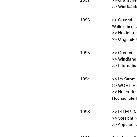
1997
>> Grafische
>> Windbänke
1996
>> Gummi – d
Walter Bischo
>> Helden un
>> Original
1995
>> Gummi – 
>> Windfang
>> Internati
1994
>> Im Strom
>> WORT-RECY
>> Haltet da
Hochschule f
1993
>> INTER-INF
>> Vorsicht 
>> Applaus <<