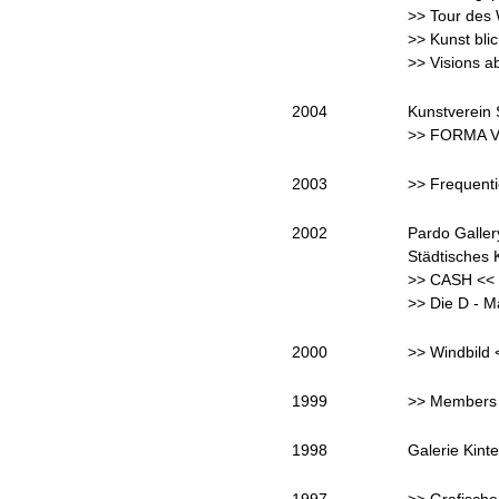
>> Tour des 
>> Kunst blic
>> Visions 
2004
Kunstverein
>> FORMA VI
2003
>> Frequenti
2002
Pardo Galler
Städtisches
>> CASH << 
>> Die D - M
2000
>> Windbild 
1999
>> Members o
1998
Galerie Kint