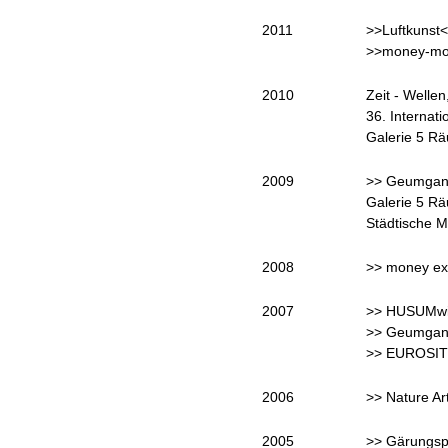
2011
>>Luftkunst
>>money-mon
2010
Zeit - Welle
36. Internat
Galerie 5 R
2009
>> Geumgang
Galerie 5 R
Städtische M
2008
>> money exc
2007
>> HUSUMwi
>> Geumgang
>> EUROSIT 
2006
>> Nature A
2005
>> Gärungsp