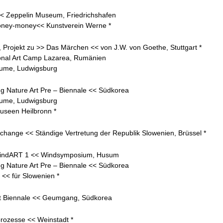
<< Zeppelin Museum, Friedrichshafen
ey-money<< Kunstverein Werne *
n, Projekt zu >> Das Märchen << von J.W. von Goethe, Stuttgart *
ional Art Camp Lazarea, Rumänien
äume, Ludwigsburg
 Nature Art Pre – Biennale << Südkorea
äume, Ludwigsburg
useen Heilbronn *
hange << Ständige Vertretung der Republik Slowenien, Brüssel *
ndART 1 << Windsymposium, Husum
 Nature Art Pre – Biennale << Südkorea
<< für Slowenien *
rt Biennale << Geumgang, Südkorea
rozesse << Weinstadt *