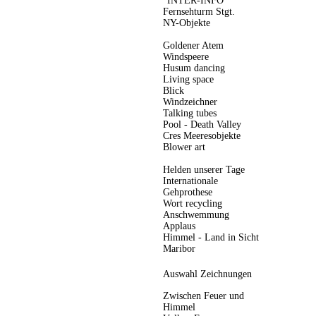
"INTER-INFO"
Fernsehturm Stgt.
NY-Objekte
Goldener Atem
Windspeere
Husum dancing
Living space
Blick
Windzeichner
Talking tubes
Pool - Death Valley
Cres Meeresobjekte
Blower art
Helden unserer Tage
Internationale
Gehprothese
Wort recycling
Anschwemmung
Applaus
Himmel - Land in Sicht
Maribor
Auswahl Zeichnungen
Zwischen Feuer und
Himmel