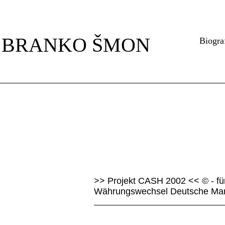
Navigation
überspringen
BRANKO ŠMON
Biogra
>> Projekt CASH 2002 << © - fü
Währungswechsel Deutsche Mar