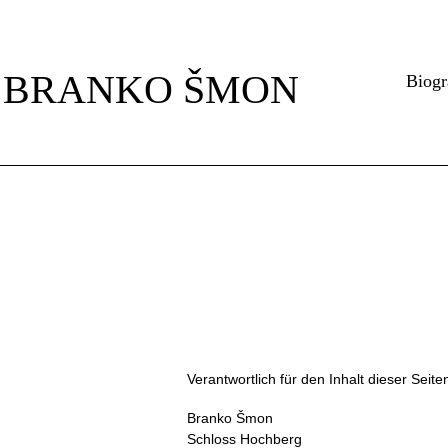
Navigation
überspringen
BRANKO ŠMON
Biogr
Verantwortlich für den Inhalt dieser Seite
Branko Šmon
Schloss Hochberg